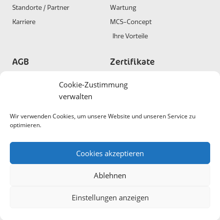
Standorte / Partner
Wartung
Karriere
MCS-Concept
Ihre Vorteile
AGB
Zertifikate
Allgemeine
DIN ISO 9001
Cookie-Zustimmung
Geschäftsbedingungen
verwalten
DIN ISO 45001
Allgemeine Bedingungen
Wir verwenden Cookies, um unsere Website und unseren Service zu
Lieferung/Montage
optimieren.
Cookies akzeptieren
Home
Impressum
Datenschutz
AGBs
Ablehnen
© 2020 - Alle Rechte vorbehalten: JNW CleaningSolutions GmbH
Einstellungen anzeigen