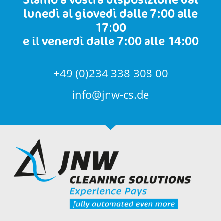
lunedì al giovedì dalle 7:00 alle
17:00
e il venerdì dalle 7:00 alle 14:00
+49 (0)234 338 308 00
info@jnw-cs.de